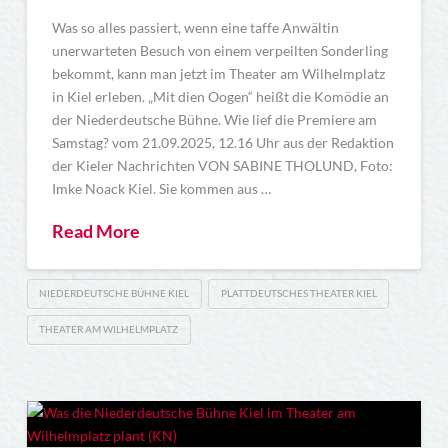
Was so alles passiert, wenn eine taffe Anwältin
unerwarteten Besuch von einem verpeilten Sonderling
bekommt, kann man jetzt im Theater am Wilhelmplatz
in Kiel erleben. „Mit dien Oogen“ heißt die Komödie an
der Niederdeutsche Bühne. Wie lief die Premiere am
Samstag? vom 21.09.2025, 12.16 Uhr aus der Redaktion
der Kieler Nachrichten VON SABINE THOLUND, Foto:
Imke Noack Kiel. Sie kommen aus …
Read More
NIEDERDEUTSCHE BÜHNE KIEL
PLATTDEUTSCHES THEATER KIEL
THEATER AM WILHELMPLATZ