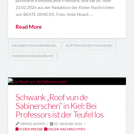
pointierte Komödie jetzt Premiere. Wie lief es? vom
22.02.2026 aus der Redaktion der Kieler Nachrichten
von BEATE JÄNICKE, Foto: Imke Noack …
Read More
NIEDERDEUTSCHE BÜHNE KIEL
PLATTDEUTSCHES THEATER KIEL
THEATER AM WILHELMPLATZ
Schwank „Roof vun de
Sabinerschen“ in Kiel: Bei
Professors ist der Teufel los
NBKIEL-ADMIN
20. JANUAR 2026
IN DER PRESSE
,
KIELER NACHRICHTEN