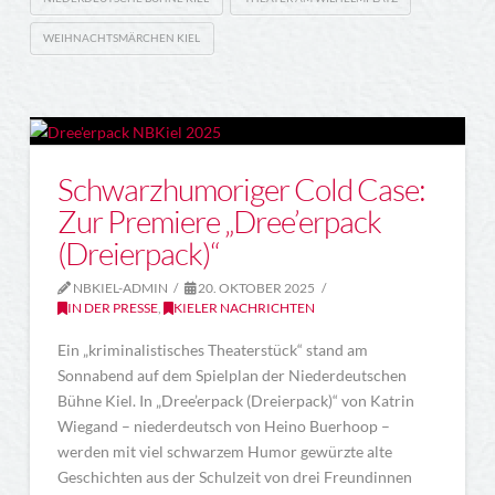
WEIHNACHTSMÄRCHEN KIEL
Schwarzhumoriger Cold Case:
Zur Premiere „Dree’erpack
(Dreierpack)“
NBKIEL-ADMIN
20. OKTOBER 2025
IN DER PRESSE
,
KIELER NACHRICHTEN
Ein „kriminalistisches Theaterstück“ stand am
Sonnabend auf dem Spielplan der Niederdeutschen
Bühne Kiel. In „Dree’erpack (Dreierpack)“ von Katrin
Wiegand – niederdeutsch von Heino Buerhoop –
werden mit viel schwarzem Humor gewürzte alte
Geschichten aus der Schulzeit von drei Freundinnen