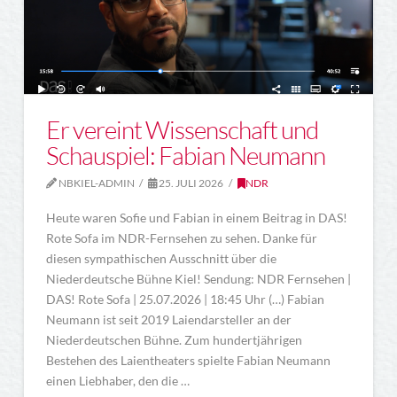
Er vereint Wissenschaft und
Schauspiel: Fabian Neumann
NBKIEL-ADMIN
25. JULI 2026
NDR
Heute waren Sofie und Fabian in einem Beitrag in DAS!
Rote Sofa im NDR-Fernsehen zu sehen. Danke für
diesen sympathischen Ausschnitt über die
Niederdeutsche Bühne Kiel! Sendung: NDR Fernsehen |
DAS! Rote Sofa | 25.07.2026 | 18:45 Uhr (…) Fabian
Neumann ist seit 2019 Laiendarsteller an der
Niederdeutschen Bühne. Zum hundertjährigen
Bestehen des Laientheaters spielte Fabian Neumann
einen Liebhaber, den die …