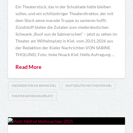
Ein Theaterstück, das in der Schublade hätte bleiben
sollen, und ein schlitzohriger Theaterdirektor, der mit
dem Stück seine marode Truppe zu sanieren hofft:
Zündstoff bieten die Zutaten zum niederdeutschen
Schwank „Roof vun de Sabinerschen“ – jetzt zu sehen im
Theater am Wilhelmplatz in Kiel. vom 20.01.2026 aus
der Redaktion der Kieler Nachrichten VON SABINE
THOLUND, Foto: Imke Noack Kiel. Helle Aufregung …
Read More
NIEDERDEUTSCHE BÜHNE KIEL
PLATTDEUTSCHES THEATER KIEL
THEATER AM WILHELMPLATZ