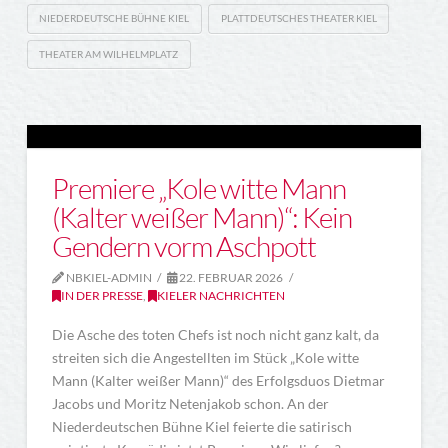
NIEDERDEUTSCHE BÜHNE KIEL
PLATTDEUTSCHES THEATER KIEL
THEATER AM WILHELMPLATZ
Premiere „Kole witte Mann
(Kalter weißer Mann)“: Kein
Gendern vorm Aschpott
NBKIEL-ADMIN
22. FEBRUAR 2026
IN DER PRESSE
,
KIELER NACHRICHTEN
Die Asche des toten Chefs ist noch nicht ganz kalt, da
streiten sich die Angestellten im Stück „Kole witte
Mann (Kalter weißer Mann)“ des Erfolgsduos Dietmar
Jacobs und Moritz Netenjakob schon. An der
Niederdeutschen Bühne Kiel feierte die satirisch