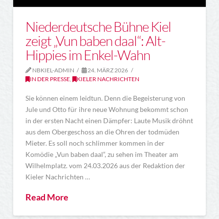
Niederdeutsche Bühne Kiel
zeigt „Vun baben daal“: Alt-
Hippies im Enkel-Wahn
NBKIEL-ADMIN
24. MÄRZ 2026
IN DER PRESSE
,
KIELER NACHRICHTEN
Sie können einem leidtun. Denn die Begeisterung von
Jule und Otto für ihre neue Wohnung bekommt schon
in der ersten Nacht einen Dämpfer: Laute Musik dröhnt
aus dem Obergeschoss an die Ohren der todmüden
Mieter. Es soll noch schlimmer kommen in der
Komödie „Vun baben daal“, zu sehen im Theater am
Wilhelmplatz. vom 24.03.2026 aus der Redaktion der
Kieler Nachrichten …
Read More