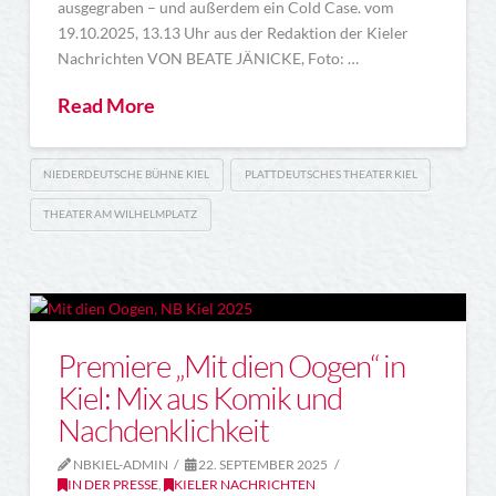
ausgegraben – und außerdem ein Cold Case. vom
19.10.2025, 13.13 Uhr aus der Redaktion der Kieler
Nachrichten VON BEATE JÄNICKE, Foto: …
Read More
NIEDERDEUTSCHE BÜHNE KIEL
PLATTDEUTSCHES THEATER KIEL
THEATER AM WILHELMPLATZ
Premiere „Mit dien Oogen“ in
Kiel: Mix aus Komik und
Nachdenklichkeit
NBKIEL-ADMIN
22. SEPTEMBER 2025
IN DER PRESSE
,
KIELER NACHRICHTEN