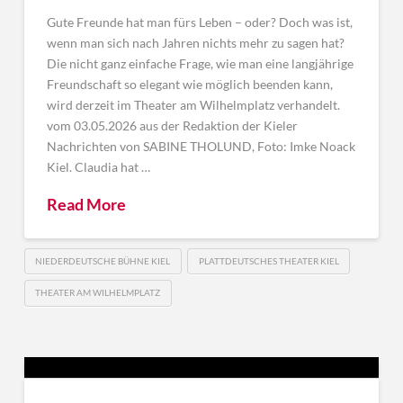
Gute Freunde hat man fürs Leben – oder? Doch was ist,
wenn man sich nach Jahren nichts mehr zu sagen hat?
Die nicht ganz einfache Frage, wie man eine langjährige
Freundschaft so elegant wie möglich beenden kann,
wird derzeit im Theater am Wilhelmplatz verhandelt.
vom 03.05.2026 aus der Redaktion der Kieler
Nachrichten von SABINE THOLUND, Foto: Imke Noack
Kiel. Claudia hat …
Read More
NIEDERDEUTSCHE BÜHNE KIEL
PLATTDEUTSCHES THEATER KIEL
THEATER AM WILHELMPLATZ