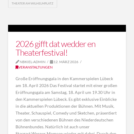
THEATER AM WILHELMPLATZ
2026 gifft dat wedder en
Theaterfestival!
NBKIEL-ADMIN
12. MÄRZ 2026
VERANSTALTUNGEN
Große Eröffnungsgala in den Kammerspielen Lübeck
am 18. April 2026 Das Festival startet mit einer großen
Eröffnungsgala am Samstag, 18. April um 19.30 Uhr in
den Kammerspielen Lübeck. Es gibt exklusive Einblicke
in die aktuellen Produktionen der Bühnen. Mit Musik,
Theater, Schauspiel, Comedy und Sketchen, präsentiert
von den verschiedenen Bühnen des Niederdeutschen
Bühnenbundes. Natürlich ist auch unser
Stargast Werner Momsen wieder mit dabei. Durch den