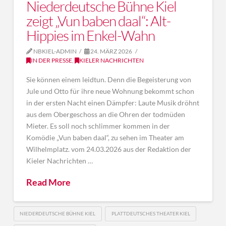
Niederdeutsche Bühne Kiel
zeigt „Vun baben daal“: Alt-
Hippies im Enkel-Wahn
NBKIEL-ADMIN
24. MÄRZ 2026
IN DER PRESSE
,
KIELER NACHRICHTEN
Sie können einem leidtun. Denn die Begeisterung von
Jule und Otto für ihre neue Wohnung bekommt schon
in der ersten Nacht einen Dämpfer: Laute Musik dröhnt
aus dem Obergeschoss an die Ohren der todmüden
Mieter. Es soll noch schlimmer kommen in der
Komödie „Vun baben daal“, zu sehen im Theater am
Wilhelmplatz. vom 24.03.2026 aus der Redaktion der
Kieler Nachrichten …
Read More
NIEDERDEUTSCHE BÜHNE KIEL
PLATTDEUTSCHES THEATER KIEL