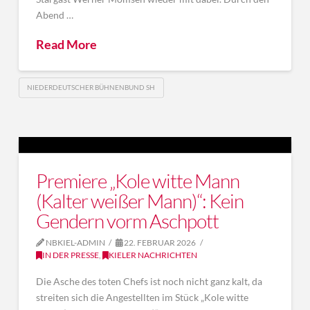
Abend …
Read More
NIEDERDEUTSCHER BÜHNENBUND SH
Premiere „Kole witte Mann
(Kalter weißer Mann)“: Kein
Gendern vorm Aschpott
NBKIEL-ADMIN
22. FEBRUAR 2026
IN DER PRESSE
,
KIELER NACHRICHTEN
Die Asche des toten Chefs ist noch nicht ganz kalt, da
streiten sich die Angestellten im Stück „Kole witte