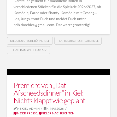
Darsteller gesucht für männliche Rollen in
verschiedenen Stücken für die Spielzeit 2026/2027, ob
Komödie, Farce oder Shanty-Komödie mit Gesang…
Los, Jungs, traut Euch und meldet Euch unter
ndb.skoehler@gmail.com. Dat warrt grootartig!
NIEDERDEUTSCHE BÜHNE KIEL
PLATTDEUTSCHES THEATER KIEL
THEATER AM WILHELMPLATZ
Premiere von „Dat
Afscheedsdinner“ in Kiel:
Nichts klappt wie geplant
NBKIEL-ADMIN
4. MAI 2026
IN DER PRESSE
,
KIELER NACHRICHTEN