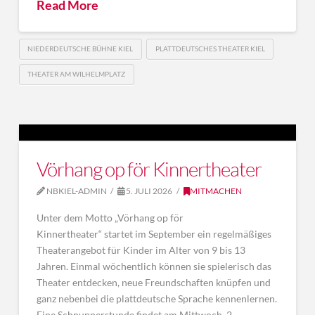
Read More
NIEDERDEUTSCHE BÜHNE KIEL
PLATTDEUTSCHES THEATER KIEL
THEATER AM WILHELMPLATZ
Vörhang op för Kinnertheater
NBKIEL-ADMIN
5. JULI 2026
MITMACHEN
Unter dem Motto „Vörhang op för
Kinnertheater“ startet im September ein regelmäßiges
Theaterangebot für Kinder im Alter von 9 bis 13
Jahren. Einmal wöchentlich können sie spielerisch das
Theater entdecken, neue Freundschaften knüpfen und
ganz nebenbei die plattdeutsche Sprache kennenlernen.
Eine Schnupperstunde findet am Mittwoch, 2.