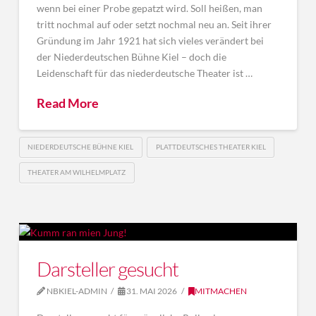
wenn bei einer Probe gepatzt wird. Soll heißen, man
tritt nochmal auf oder setzt nochmal neu an. Seit ihrer
Gründung im Jahr 1921 hat sich vieles verändert bei
der Niederdeutschen Bühne Kiel – doch die
Leidenschaft für das niederdeutsche Theater ist …
Read More
NIEDERDEUTSCHE BÜHNE KIEL
PLATTDEUTSCHES THEATER KIEL
THEATER AM WILHELMPLATZ
Darsteller gesucht
NBKIEL-ADMIN
31. MAI 2026
MITMACHEN