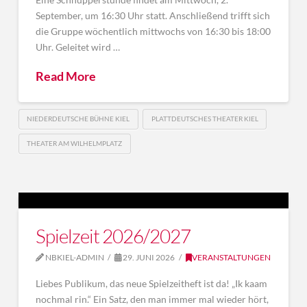
September, um 16:30 Uhr statt. Anschließend trifft sich
die Gruppe wöchentlich mittwochs von 16:30 bis 18:00
Uhr. Geleitet wird …
Read More
NIEDERDEUTSCHE BÜHNE KIEL
PLATTDEUTSCHES THEATER KIEL
THEATER AM WILHELMPLATZ
Spielzeit 2026/2027
NBKIEL-ADMIN
29. JUNI 2026
VERANSTALTUNGEN
Liebes Publikum, das neue Spielzeitheft ist da! „Ik kaam
nochmal rin.“ Ein Satz, den man immer mal wieder hört,