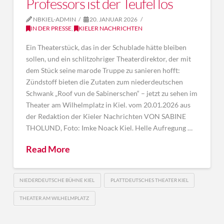
Professors ist der Teufel los
NBKIEL-ADMIN
20. JANUAR 2026
IN DER PRESSE
,
KIELER NACHRICHTEN
Ein Theaterstück, das in der Schublade hätte bleiben
sollen, und ein schlitzohriger Theaterdirektor, der mit
dem Stück seine marode Truppe zu sanieren hofft:
Zündstoff bieten die Zutaten zum niederdeutschen
Schwank „Roof vun de Sabinerschen“ – jetzt zu sehen im
Theater am Wilhelmplatz in Kiel. vom 20.01.2026 aus
der Redaktion der Kieler Nachrichten VON SABINE
THOLUND, Foto: Imke Noack Kiel. Helle Aufregung …
Read More
NIEDERDEUTSCHE BÜHNE KIEL
PLATTDEUTSCHES THEATER KIEL
THEATER AM WILHELMPLATZ