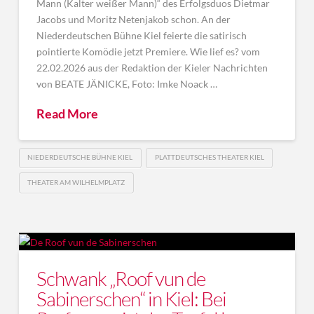
Mann (Kalter weißer Mann)“ des Erfolgsduos Dietmar
Jacobs und Moritz Netenjakob schon. An der
Niederdeutschen Bühne Kiel feierte die satirisch
pointierte Komödie jetzt Premiere. Wie lief es? vom
22.02.2026 aus der Redaktion der Kieler Nachrichten
von BEATE JÄNICKE, Foto: Imke Noack …
Read More
NIEDERDEUTSCHE BÜHNE KIEL
PLATTDEUTSCHES THEATER KIEL
THEATER AM WILHELMPLATZ
Schwank „Roof vun de
Sabinerschen“ in Kiel: Bei