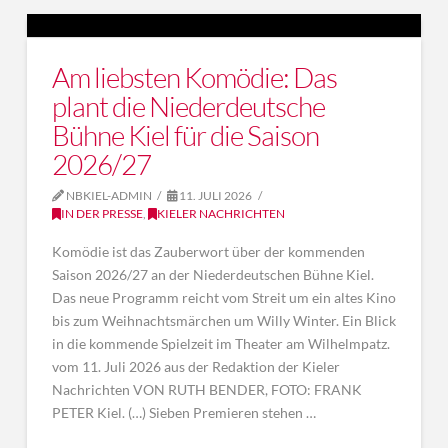
Am liebsten Komödie: Das
plant die Niederdeutsche
Bühne Kiel für die Saison
2026/27
NBKIEL-ADMIN
11. JULI 2026
IN DER PRESSE
,
KIELER NACHRICHTEN
Komödie ist das Zauberwort über der kommenden
Saison 2026/27 an der Niederdeutschen Bühne Kiel.
Das neue Programm reicht vom Streit um ein altes Kino
bis zum Weihnachtsmärchen um Willy Winter. Ein Blick
in die kommende Spielzeit im Theater am Wilhelmpatz.
vom 11. Juli 2026 aus der Redaktion der Kieler
Nachrichten VON RUTH BENDER, FOTO: FRANK
PETER Kiel. (…) Sieben Premieren stehen …