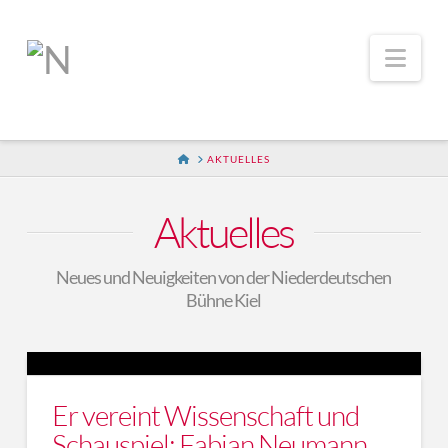
Nav
HOME
AKTUELLES
Aktuelles
Neues und Neuigkeiten von der Niederdeutschen
Bühne Kiel
Er vereint Wissenschaft und
Schauspiel: Fabian Neumann