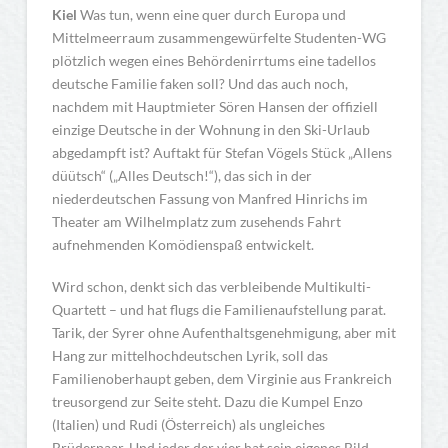
Kiel
Was tun, wenn eine quer durch Europa und
Mittelmeerraum zusammengewürfelte Studenten-WG
plötzlich wegen eines Behördenirrtums eine tadellos
deutsche Familie faken soll? Und das auch noch,
nachdem mit Hauptmieter Sören Hansen der offiziell
einzige Deutsche in der Wohnung in den Ski-Urlaub
abgedampft ist? Auftakt für Stefan Vögels Stück „Allens
düütsch“ („Alles Deutsch!“), das sich in der
niederdeutschen Fassung von Manfred Hinrichs im
Theater am Wilhelmplatz zum zusehends Fahrt
aufnehmenden Komödienspaß entwickelt.
Wird schon, denkt sich das verbleibende Multikulti-
Quartett – und hat flugs die Familienaufstellung parat.
Tarik, der Syrer ohne Aufenthaltsgenehmigung, aber mit
Hang zur mittelhochdeutschen Lyrik, soll das
Familienoberhaupt geben, dem Virginie aus Frankreich
treusorgend zur Seite steht. Dazu die Kumpel Enzo
(Italien) und Rudi (Österreich) als ungleiches
Brüderpaar. Und jeder der vier hat sein eigenes Bild