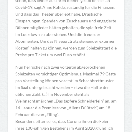
schon, dass keiner aus ihren Reihen gestorben sei an
Covid-19, sagt Anne Rohde, zuständig für die Finanzen.
Und dass das Theater überlebt habe. Drastische
Einsparungen, Spenden von Zuschauern und engagierte
Bühnenmitglieder hätten geholfen, die spielfreie Zeit
im Lockdown zu überstehen. Und die Treue der
Abonnenten. Um das Niveau „trotz steigender externer
Kosten“ halten zu können, werden zum Spielzeitstart die
Preise pro Ticket um zwei Euro erhöht.
Nun herrsche nach zwei vorzeitig abgebrochenen
Spielzeiten vorsichtiger Optimismus. Maximal 79 Gäste
pro Vorstellung können vorerst im Schachbrettmuster
im Saal untergebracht werden – etwa die Hälfte der
üblichen Zahl. (…) Im November steht als
Weihnachtsmärchen „Das tapfere Schneiderlein“ an, am
14. Januar die Premiere von „Allens Düütsch“, am 18.
Februar die von „Elling“.
Besonders bitter sei es, dass Corona ihnen die Feier
ihres 100-jährigen Bestehens im April 2020 gründlich