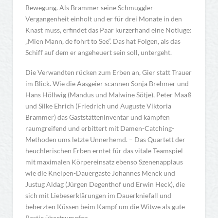
Bewegung. Als Brammer seine Schmuggler-
Vergangenheit einholt und er für drei Monate in den
Knast muss, erfindet das Paar kurzerhand eine Notlüge:
„Mien Mann, de fohrt to See“. Das hat Folgen, als das
Schiff auf dem er angeheuert sein soll, untergeht.
Die Verwandten rücken zum Erben an, Gier statt Trauer
im Blick. Wie die Aasgeier scannen Sonja Brehmer und
Hans Höllwig (Mandus und Malwine Sötje), Peter Maaß
und Silke Ehrich (Friedrich und Auguste Viktoria
Brammer) das Gaststätteninventar und kämpfen
raumgreifend und erbittert mit Damen-Catching-
Methoden ums letzte Unnerhemd. – Das Quartett der
heuchlerischen Erben erntet für das vitale Teamspiel
mit maximalen Körpereinsatz ebenso Szenenapplaus
wie die Kneipen-Dauergäste Johannes Menck und
Justug Aldag (Jürgen Degenthof und Erwin Heck), die
sich mit Liebeserklärungen im Dauerkniefall und
beherzten Küssen beim Kampf um die Witwe als gute
Partie übertrumpfen.