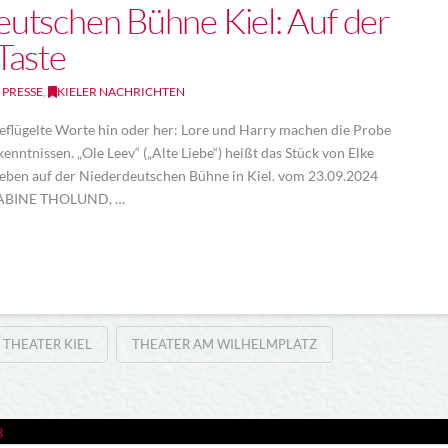
utschen Bühne Kiel: Auf der
Taste
 PRESSE
,
KIELER NACHRICHTEN
. Geflügelte Worte hin oder her: Lore und Harry machen die Probe
tnissen. „Ole Leev“ („Alte Liebe“) heißt das Stück von Elke
leben auf der Niederdeutschen Bühne in Kiel. vom 23.09.2024
 SABINE THOLUND, …
THEATER KIEL
THEATER AM WILHELMPLATZ