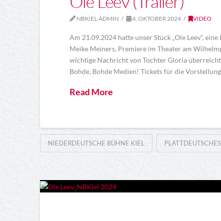
Ole Leev (Trailer)
NBKIEL-ADMIN
4. OKTOBER 2024
VIDEO
Am 21.09.2024 hatte unser Stück „Ole Leev“, ein
Meike Meiners, Premiere im Theater am Wilhelmp
wichtige Nachricht von Tochter Gloria überreicht
Bohde, Bohde Medien! Tickets für die Vorstellung
Read More
NIEDERDEUTSCHE BÜHNE KIEL
PLATTDEUTSCHES 