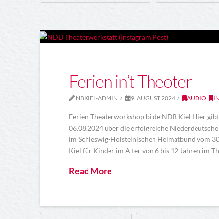
Ferien in’t Theoter
NBKIEL-ADMIN
9. AUGUST 2024
AUDIO
,
I
Ferien-Theaterworkshop bi de NDB Kiel Hier gib
06.08.2024 über die erfolgreiche Niederdeutsche
im Schleswig-Holsteinischen Heimatbund vom 30
Kiel für Kinder im Alter von 6 bis 12 Jahren im T
Read More