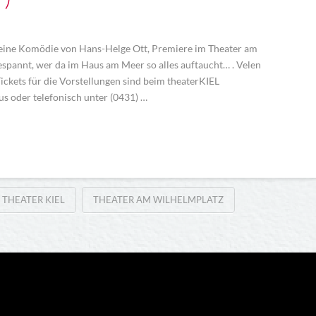
 eine Komödie von Hans-Helge Ott, Premiere im Theater am
spannt, wer da im Haus am Meer so alles auftaucht… . Velen
ckets für die Vorstellungen sind beim theaterKIEL
us oder telefonisch unter (0431) …
THEATER KIEL
THEATER AM WILHELMPLATZ