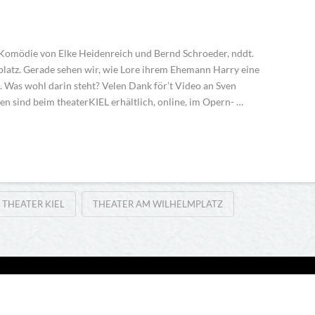
e Komödie von Elke Heidenreich und Bernd Schroeder, nddt.
latz. Gerade sehen wir, wie Lore ihrem Ehemann Harry eine
. Was wohl darin steht? Velen Dank för’t Video an Sven
en sind beim theaterKIEL erhältlich, online, im Opern- …
THEATER KIEL
THEATER AM WILHELMPLATZ