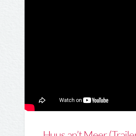
Huus an’t Meer (Traile