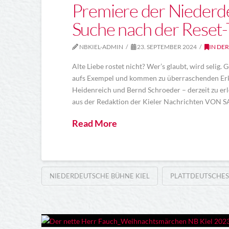
Premiere der Niederde
Suche nach der Reset-
NBKIEL-ADMIN
23. SEPTEMBER 2024
IN DER
Alte Liebe rostet nicht? Wer’s glaubt, wird selig
aufs Exempel und kommen zu überraschenden Erkenn
Heidenreich und Bernd Schroeder – derzeit zu er
aus der Redaktion der Kieler Nachrichten VON
Read More
NIEDERDEUTSCHE BÜHNE KIEL
PLATTDEUTSCHES 