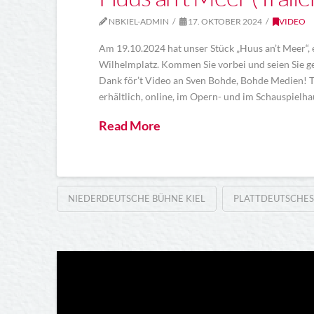
NBKIEL-ADMIN
17. OKTOBER 2024
VIDEO
Am 19.10.2024 hat unser Stück „Huus an’t Meer“,
Wilhelmplatz. Kommen Sie vorbei und seien Sie ge
Dank för’t Video an Sven Bohde, Bohde Medien! Ti
erhältlich, online, im Opern- und im Schauspielha
Read More
NIEDERDEUTSCHE BÜHNE KIEL
PLATTDEUTSCHES 