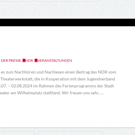
N DER PRESSE
,
NDR
,
VERANSTALTUNGEN
t es zum Nachhören und Nachlesen einen Beitrag des NDR vom
 Theaterwerkstatt, die in Kooperation mit dem Jugendverband
.07. – 02.08.2024 im Rahmen des Ferienprogramms der Stadt
heater am Wilhelmplatz stattfand. Wir freuen uns sehr, …