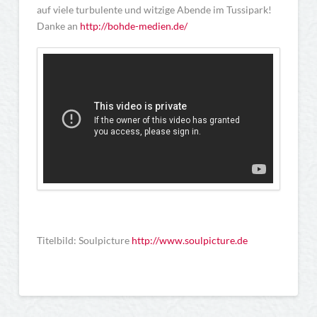
auf viele turbulente und witzige Abende im Tussipark!
Danke an
http://bohde-medien.de/
Titelbild: Soulpicture
http://www.soulpicture.de