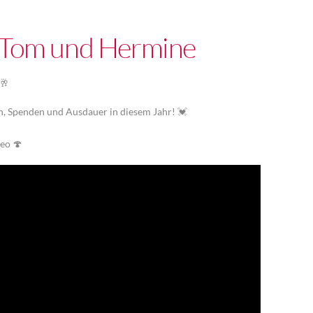
n Tom und Hermine
 🥂
en, Spenden und Ausdauer in diesem Jahr! 💓
!
deo 🍄