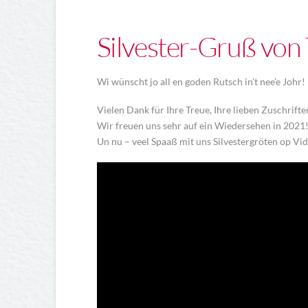
Silvester-Gruß vo
Wi wünscht jo all en goden Rutsch in’t nee’e Johr!
Vielen Dank für Ihre Treue, Ihre lieben Zuschrift
Wir freuen uns sehr auf ein Wiedersehen in 2021
Un nu – veel Spaaß mit uns Silvestergröten op Vi