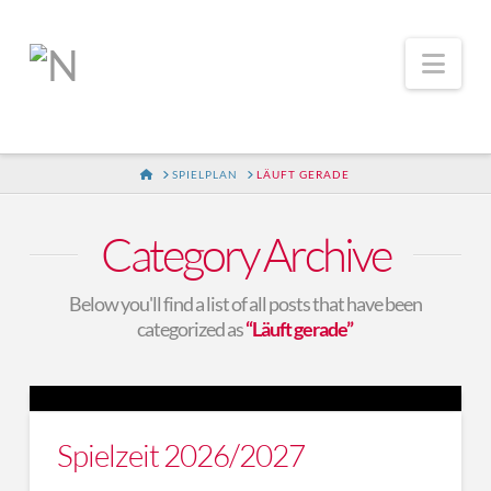
Nav
HOME
SPIELPLAN
LÄUFT GERADE
Category Archive
Below you'll find a list of all posts that have been
categorized as
“Läuft gerade”
Spielzeit 2026/2027