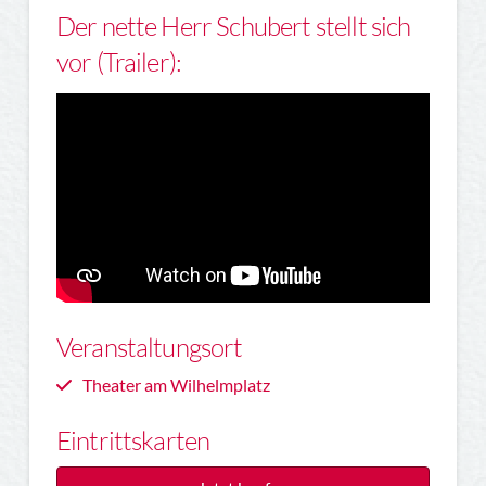
Der nette Herr Schubert stellt sich
vor (Trailer):
Veranstaltungsort
Theater am Wilhelmplatz
Eintrittskarten