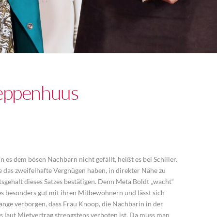
reppenhuus
 es dem bösen Nachbarn nicht gefällt, heißt es bei Schiller.
 das zweifelhafte Vergnügen haben, in direkter Nähe zu
gehalt dieses Satzes bestätigen. Denn Meta Boldt „wacht“
s besonders gut mit ihren Mitbewohnern und lässt sich
 lange verborgen, dass Frau Knoop, die Nachbarin in der
s laut Mietvertrag strengstens verboten ist. Da muss man