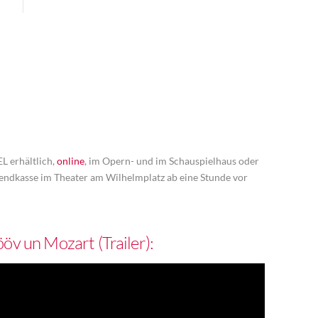
L erhältlich,
online
, im Opern- und im Schauspielhaus oder
bendkasse im Theater am Wilhelmplatz ab eine Stunde vor
v un Mozart (Trailer):