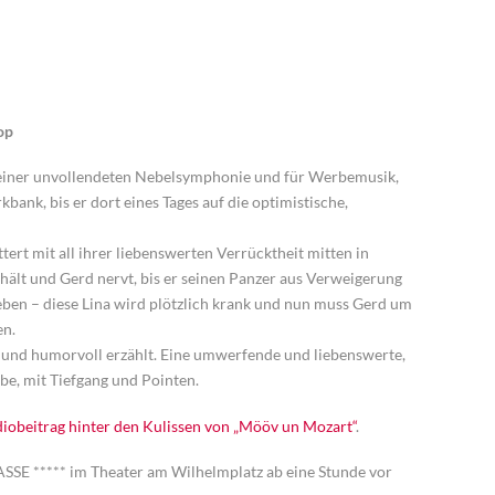
op
 einer unvollendeten Nebelsymphonie und für Werbemusik,
kbank, bis er dort eines Tages auf die optimistische,
ttert mit all ihrer liebenswerten Verrücktheit mitten in
 hält und Gerd nervt, bis er seinen Panzer aus Verweigerung
lieben – diese Lina wird plötzlich krank und nun muss Gerd um
en.
 und humorvoll erzählt. Eine umwerfende und liebenswerte,
e, mit Tiefgang und Pointen.
obeitrag hinter den Kulissen von „Mööv un Mozart“
.
***** im Theater am Wilhelmplatz ab eine Stunde vor