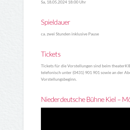
Sa, 18.05.2024 18:00 Uhr
Spieldauer
ca. zwei Stunden inklusive Pause
Tickets
Tickets für die Vorstellungen sind beim theaterKIE
telefonisch unter (0431) 901 901 sowie an der A
Vorstellungsbeginn.
Niederdeutsche Bühne Kiel – Möö