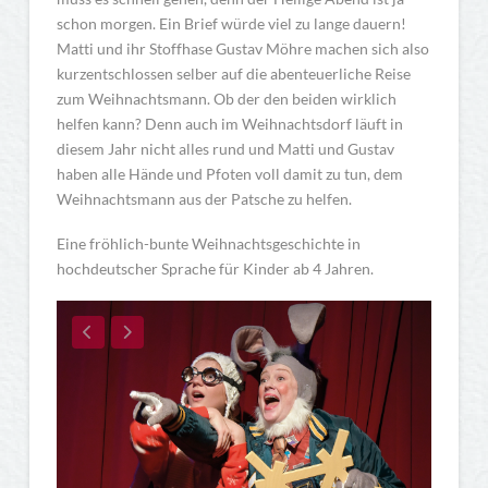
schon morgen. Ein Brief würde viel zu lange dauern!
Matti und ihr Stoffhase Gustav Möhre machen sich also
kurzentschlossen selber auf die abenteuerliche Reise
zum Weihnachtsmann. Ob der den beiden wirklich
helfen kann? Denn auch im Weihnachtsdorf läuft in
diesem Jahr nicht alles rund und Matti und Gustav
haben alle Hände und Pfoten voll damit zu tun, dem
Weihnachtsmann aus der Patsche zu helfen.
Eine fröhlich-bunte Weihnachtsgeschichte in
hochdeutscher Sprache für Kinder ab 4 Jahren.