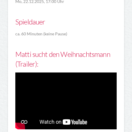
Mo, 22.12.2025, 17:00 Uhr
Spieldauer
ca. 60 Minuten (keine Pause)
Matti sucht den Weihnachtsmann
(Trailer):