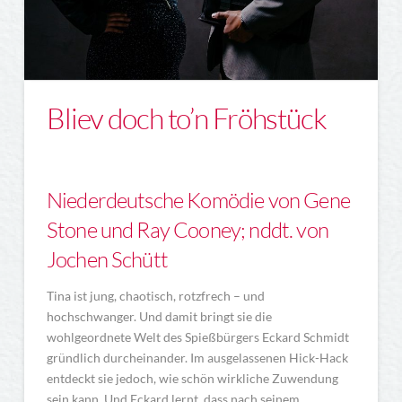
Bliev doch to’n Fröhstück
Niederdeutsche Komödie von Gene
Stone und Ray Cooney; nddt. von
Jochen Schütt
Tina ist jung, chaotisch, rotzfrech – und
hochschwanger. Und damit bringt sie die
wohlgeordnete Welt des Spießbürgers Eckard Schmidt
gründlich durcheinander. Im ausgelassenen Hick-Hack
entdeckt sie jedoch, wie schön wirkliche Zuwendung
sein kann. Und Eckard lernt, dass nach seinem