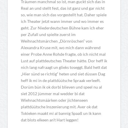
Träumen manchmal so ist, man guckt sich das in
Real an und stellt fest, das ist ganz und gar nicht
so, wie man sich das vorgestellt hat. Daher spiele
ich Theater jetzt wann immer und wo immer es
geht. Zur Niederdeutschen Bühne kam ich eher
per Zufall und spielte zuerst im
Weihnachtsmärchen „Dörnröschen“ von
Alexandra Kruse mit, wo mich dann während
einer Probe Anne Rohde fragte, ob ich nicht mal
Lust auf plattdeutsches Theater hätte. Dor heff ik
nich lang nafraagt un glieks toseggt. Bald hett dat
„Hier sünd se richtig“ heten und siet düssen Dag
heff ik mi in de plattdüütsche Spraak verleeft.
Dorüm bün ik ok dorbi blieven und speel nu al
siet 2012 jümmer mal wedder bi dat
Wiehnachtsmäärken oder jichtenseen
plattdüütsche Inszenierung mit. Aver ok dat
Tokieken maakt mi al bannig Spaaß un ik kann
dat blots elkeen an’t Hart leggen!