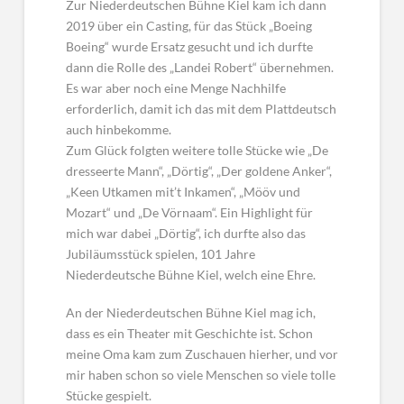
Zur Niederdeutschen Bühne Kiel kam ich dann
2019 über ein Casting, für das Stück „Boeing
Boeing“ wurde Ersatz gesucht und ich durfte
dann die Rolle des „Landei Robert“ übernehmen.
Es war aber noch eine Menge Nachhilfe
erforderlich, damit ich das mit dem Plattdeutsch
auch hinbekomme.
Zum Glück folgten weitere tolle Stücke wie „De
dresseerte Mann“, „Dörtig“, „Der goldene Anker“,
„Keen Utkamen mit’t Inkamen“, „Mööv und
Mozart“ und „De Vörnaam“. Ein Highlight für
mich war dabei „Dörtig“, ich durfte also das
Jubiläumsstück spielen, 101 Jahre
Niederdeutsche Bühne Kiel, welch eine Ehre.
An der Niederdeutschen Bühne Kiel mag ich,
dass es ein Theater mit Geschichte ist. Schon
meine Oma kam zum Zuschauen hierher, und vor
mir haben schon so viele Menschen so viele tolle
Stücke gespielt.